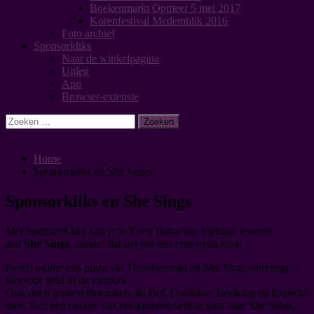
Boekenmarkt Opmeer 5 mei 2017
Korenfestival Medemblik 2016
Foto archief
Sponsorkliks
Naar de winkelpagina
Uitleg
App
Browser-extensie
Zoeken
naar:
Home
Sponsorkliks en She Sings
Sponsorkliks en She Sings
Met SponsorKliks kan je zelf een financiële bijdrage leveren
aan
She Sings
, zonder dat het jou een cent extra kost!
Bestel online een pizza via Thuisbezorgd en She Sings ontvangt
hiervoor geld in de clubkas.
Ook doen grote webwinkels als Bol, Coolblue, Booking en Expedia
mee. Een percentage van het aankoopbedrag gaat naar She Sings.