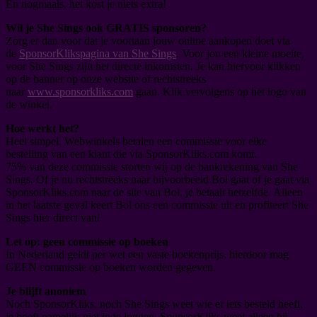
En nogmaals, het kost je niets extra!
Wil je She Sings ook GRATIS sponsoren?
Zorg er dan voor dat je voortaan jouw online aankopen doet via
de
SponsorKlikspagina van She Sings
. Voor jou een kleine moeite,
voor She Sings zijn het directe inkomsten. Je kan hiervoor klikken
op de banner op onze website of rechtstreeks
naar
www.sponsorkliks.com
gaan. Klik vervolgens op het logo van
de winkel.
Hoe werkt het?
Heel simpel. Webwinkels betalen een commissie voor elke
bestelling van een klant die via SponsorKliks.com komt.
75% van deze commissie storten wij op de bankrekening van She
Sings. Of je nu rechtstreeks naar bijvoorbeeld Bol gaat of je gaat via
SponsorKliks.com naar de site van Bol, je betaalt hetzelfde. Alleen
in het laatste geval keert Bol ons een commissie uit en profiteert She
Sings hier direct van!
Let op: geen commissie op boeken
In Nederland geldt per wet een vaste boekenprijs, hierdoor mag
GEEN commissie op boeken worden gegeven.
Je blijft anoniem
Noch SponsorKliks, noch She Sings weet wie er iets besteld heeft,
je hoeft namelijk niet in te loggen. SponsorKliks weet alleen bij