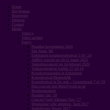
Spring
Hoofdmenu
Home
naar
Het bestuur
inhoud
Repertoire
Dirigent
Contact
Media
Video’s
Video archief
Foto’s
Paradiso korendagen 2026
She Sings ’80
Enkhuizen koopkorenfestival 5-10-’24
ABBA concert op 10-11 maart 2023
Valentijnsconcert op 14 februari 2020
Volkorenfestival Andijk 27-10-19
Koopkorenzondag in Enkhuizen
Korenfestival Medemblik
Korenfestival in De stek – Grootebroek 7-4-’19
Duo concert met Men@work in de
Berkhouterkerk
Paradiso Jan ’18
Concert Varié Alkmaar Nov ’17
Wognumse vrije geluiden. Sept 2017
Stadsfeesten Hoorn 2017