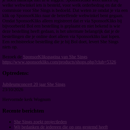
welke webwinkel iets is besteld, voor welk orderbedrag en dat de
commissie voor She Sings is bedoeld. Dat weten ze omdat je via een
klik op SponsorKliks naar de betreffende webwinkel bent gegaan.
Omdat SponsorKliks alleen registreert dat er via SponsorKliks bij
bijvoorbeeld Bol een bestelling is geplaatst en niet bekend is wie
deze bestelling heeft gedaan, is het uitermate belangrijk dat je de
bestellingen die je online doet alleen via Sponsorkliks laat lopen.
Een rechtstreekse bestelling die je bij Bol doet, levert She Sings
niets op.
Bezoek de
SponsorKlikspagina van She Sings
https://www.sponsorkliks.com/products/shops.php?club=5326
Primair
Optredens:
Zijbalk
Jubileumconcert 20 jaar She Sings
23/10/2026
Hervormde kerk Wognum
Recente berichten
She Sings zoekt projectleden
Wij bedanken de iedereen die op ons gestemd heeft